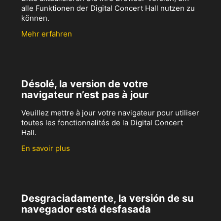
alle Funktionen der Digital Concert Hall nutzen zu
können.
Mehr erfahren
Désolé, la version de votre
navigateur n’est pas à jour
Veuillez mettre à jour votre navigateur pour utiliser
toutes les fonctionnalités de la Digital Concert
Hall.
En savoir plus
Desgraciadamente, la versión de su
navegador está desfasada