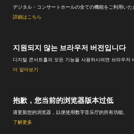
デジタル・コンサートホールの全ての機能をご利用いた
詳細はこちら
지원되지 않는 브라우저 버전입니다
디지털 콘서트홀의 모든 기능을 사용하시려면 브라우저 
더 알아보기
抱歉，您当前的浏览器版本过低
请更新您的浏览器，以便使用数字音乐厅的所有功能。
了解更多