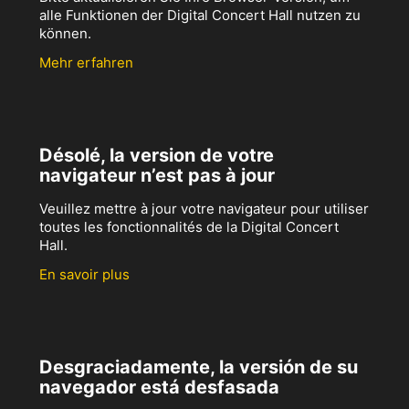
alle Funktionen der Digital Concert Hall nutzen zu
können.
Mehr erfahren
Désolé, la version de votre
navigateur n’est pas à jour
Veuillez mettre à jour votre navigateur pour utiliser
toutes les fonctionnalités de la Digital Concert
Hall.
En savoir plus
Desgraciadamente, la versión de su
navegador está desfasada