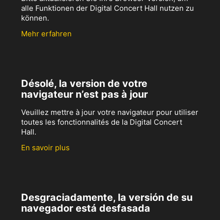
alle Funktionen der Digital Concert Hall nutzen zu
können.
Mehr erfahren
Désolé, la version de votre
navigateur n’est pas à jour
Veuillez mettre à jour votre navigateur pour utiliser
toutes les fonctionnalités de la Digital Concert
Hall.
En savoir plus
Desgraciadamente, la versión de su
navegador está desfasada