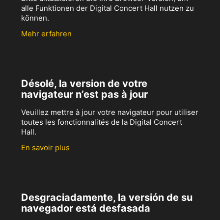
alle Funktionen der Digital Concert Hall nutzen zu
können.
Mehr erfahren
Désolé, la version de votre
navigateur n’est pas à jour
Veuillez mettre à jour votre navigateur pour utiliser
toutes les fonctionnalités de la Digital Concert
Hall.
En savoir plus
Desgraciadamente, la versión de su
navegador está desfasada