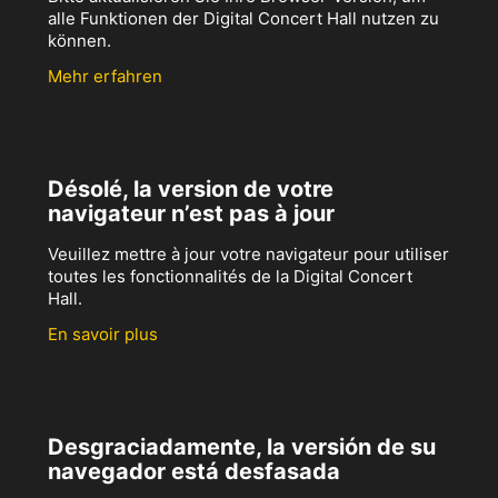
alle Funktionen der Digital Concert Hall nutzen zu
können.
Mehr erfahren
Désolé, la version de votre
navigateur n’est pas à jour
Veuillez mettre à jour votre navigateur pour utiliser
toutes les fonctionnalités de la Digital Concert
Hall.
En savoir plus
Desgraciadamente, la versión de su
navegador está desfasada