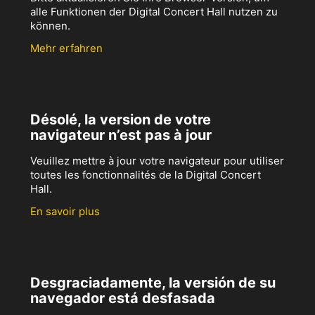
alle Funktionen der Digital Concert Hall nutzen zu
können.
Mehr erfahren
Désolé, la version de votre
navigateur n’est pas à jour
Veuillez mettre à jour votre navigateur pour utiliser
toutes les fonctionnalités de la Digital Concert
Hall.
En savoir plus
Desgraciadamente, la versión de su
navegador está desfasada