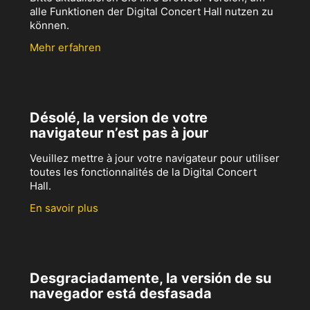
alle Funktionen der Digital Concert Hall nutzen zu
können.
Mehr erfahren
Désolé, la version de votre
navigateur n’est pas à jour
Veuillez mettre à jour votre navigateur pour utiliser
toutes les fonctionnalités de la Digital Concert
Hall.
En savoir plus
Desgraciadamente, la versión de su
navegador está desfasada