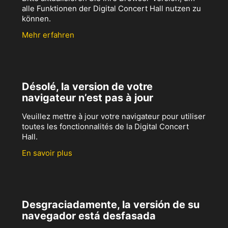
alle Funktionen der Digital Concert Hall nutzen zu
können.
Mehr erfahren
Désolé, la version de votre
navigateur n’est pas à jour
Veuillez mettre à jour votre navigateur pour utiliser
toutes les fonctionnalités de la Digital Concert
Hall.
En savoir plus
Desgraciadamente, la versión de su
navegador está desfasada