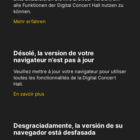
alle Funktionen der Digital Concert Hall nutzen zu
können.
Mehr erfahren
Désolé, la version de votre
navigateur n’est pas à jour
Veuillez mettre à jour votre navigateur pour utiliser
toutes les fonctionnalités de la Digital Concert
Hall.
En savoir plus
Desgraciadamente, la versión de su
navegador está desfasada