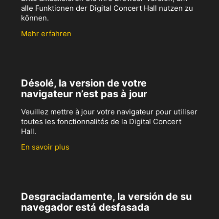
alle Funktionen der Digital Concert Hall nutzen zu
können.
Mehr erfahren
Désolé, la version de votre
navigateur n’est pas à jour
Veuillez mettre à jour votre navigateur pour utiliser
toutes les fonctionnalités de la Digital Concert
Hall.
En savoir plus
Desgraciadamente, la versión de su
navegador está desfasada