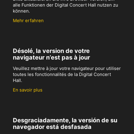
alle Funktionen der Digital Concert Hall nutzen zu
können.
Mehr erfahren
Désolé, la version de votre
navigateur n’est pas à jour
Veuillez mettre à jour votre navigateur pour utiliser
toutes les fonctionnalités de la Digital Concert
Hall.
En savoir plus
Desgraciadamente, la versión de su
navegador está desfasada