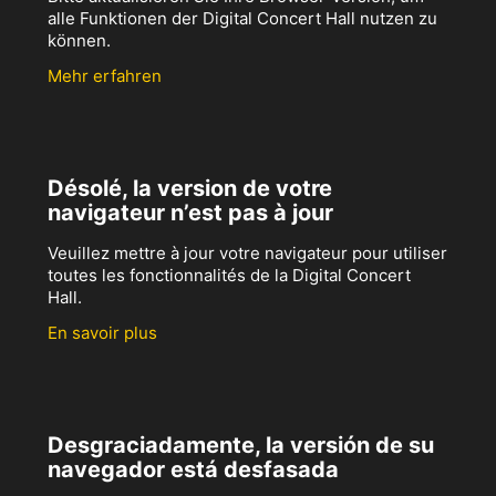
alle Funktionen der Digital Concert Hall nutzen zu
können.
Mehr erfahren
Désolé, la version de votre
navigateur n’est pas à jour
Veuillez mettre à jour votre navigateur pour utiliser
toutes les fonctionnalités de la Digital Concert
Hall.
En savoir plus
Desgraciadamente, la versión de su
navegador está desfasada