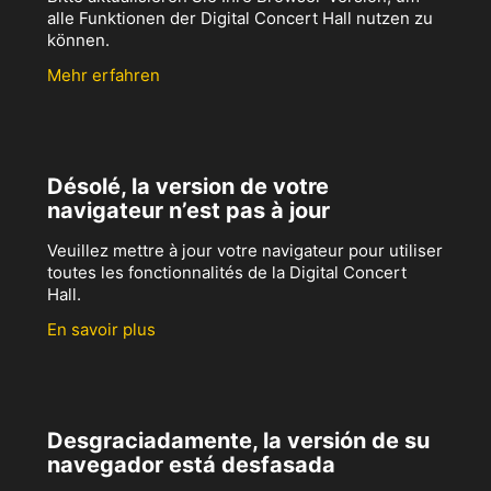
alle Funktionen der Digital Concert Hall nutzen zu
können.
Mehr erfahren
Désolé, la version de votre
navigateur n’est pas à jour
Veuillez mettre à jour votre navigateur pour utiliser
toutes les fonctionnalités de la Digital Concert
Hall.
En savoir plus
Desgraciadamente, la versión de su
navegador está desfasada