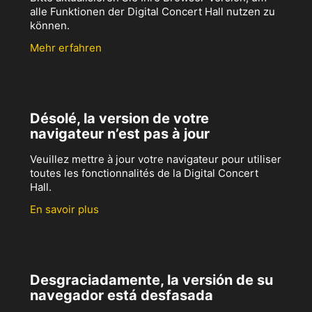
alle Funktionen der Digital Concert Hall nutzen zu
können.
Mehr erfahren
Désolé, la version de votre
navigateur n’est pas à jour
Veuillez mettre à jour votre navigateur pour utiliser
toutes les fonctionnalités de la Digital Concert
Hall.
En savoir plus
Desgraciadamente, la versión de su
navegador está desfasada