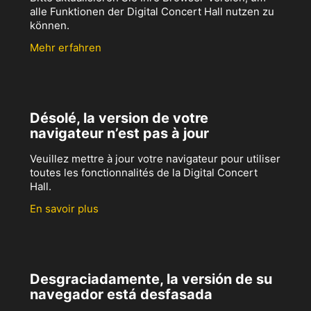
alle Funktionen der Digital Concert Hall nutzen zu
können.
Mehr erfahren
Désolé, la version de votre
navigateur n’est pas à jour
Veuillez mettre à jour votre navigateur pour utiliser
toutes les fonctionnalités de la Digital Concert
Hall.
En savoir plus
Desgraciadamente, la versión de su
navegador está desfasada