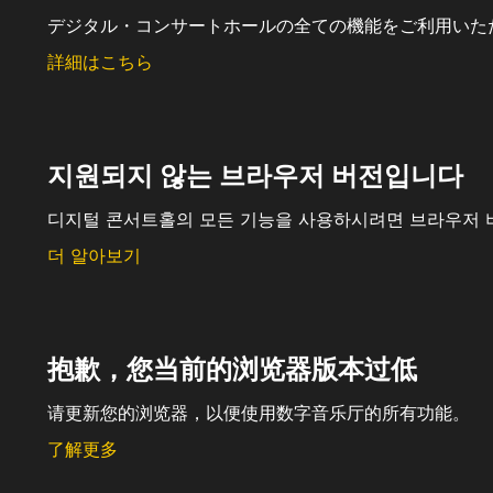
デジタル・コンサートホールの全ての機能をご利用いた
詳細はこちら
지원되지 않는 브라우저 버전입니다
디지털 콘서트홀의 모든 기능을 사용하시려면 브라우저 
더 알아보기
抱歉，您当前的浏览器版本过低
请更新您的浏览器，以便使用数字音乐厅的所有功能。
了解更多