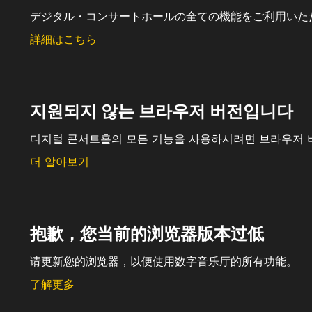
デジタル・コンサートホールの全ての機能をご利用いた
詳細はこちら
지원되지 않는 브라우저 버전입니다
디지털 콘서트홀의 모든 기능을 사용하시려면 브라우저 
더 알아보기
抱歉，您当前的浏览器版本过低
请更新您的浏览器，以便使用数字音乐厅的所有功能。
了解更多