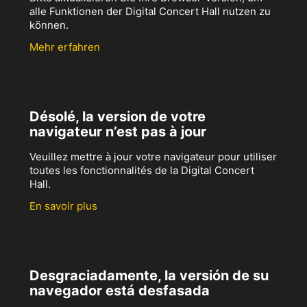
alle Funktionen der Digital Concert Hall nutzen zu
können.
Mehr erfahren
Désolé, la version de votre
navigateur n’est pas à jour
Veuillez mettre à jour votre navigateur pour utiliser
toutes les fonctionnalités de la Digital Concert
Hall.
En savoir plus
Desgraciadamente, la versión de su
navegador está desfasada