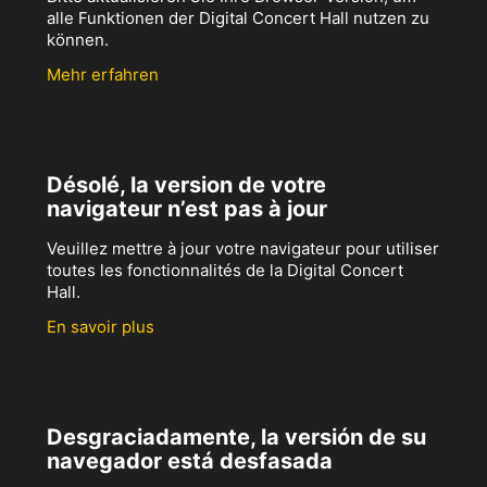
alle Funktionen der Digital Concert Hall nutzen zu
können.
Mehr erfahren
Désolé, la version de votre
navigateur n’est pas à jour
Veuillez mettre à jour votre navigateur pour utiliser
toutes les fonctionnalités de la Digital Concert
Hall.
En savoir plus
Desgraciadamente, la versión de su
navegador está desfasada