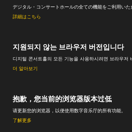
デジタル・コンサートホールの全ての機能をご利用いた
詳細はこちら
지원되지 않는 브라우저 버전입니다
디지털 콘서트홀의 모든 기능을 사용하시려면 브라우저 
더 알아보기
抱歉，您当前的浏览器版本过低
请更新您的浏览器，以便使用数字音乐厅的所有功能。
了解更多