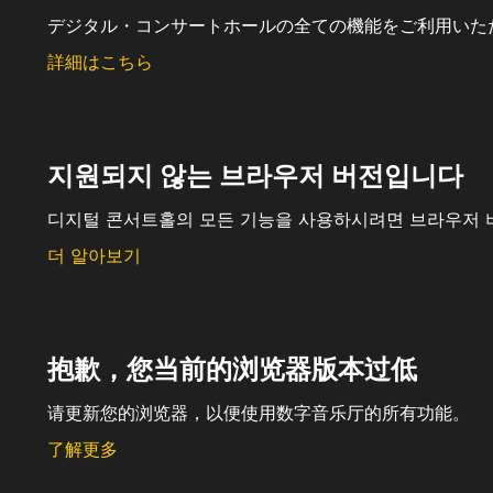
デジタル・コンサートホールの全ての機能をご利用いた
詳細はこちら
지원되지 않는 브라우저 버전입니다
디지털 콘서트홀의 모든 기능을 사용하시려면 브라우저 
더 알아보기
抱歉，您当前的浏览器版本过低
请更新您的浏览器，以便使用数字音乐厅的所有功能。
了解更多