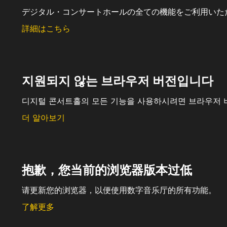
デジタル・コンサートホールの全ての機能をご利用いた
詳細はこちら
지원되지 않는 브라우저 버전입니다
디지털 콘서트홀의 모든 기능을 사용하시려면 브라우저 
더 알아보기
抱歉，您当前的浏览器版本过低
请更新您的浏览器，以便使用数字音乐厅的所有功能。
了解更多