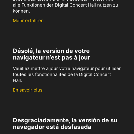
alle Funktionen der Digital Concert Hall nutzen zu
können.
Mehr erfahren
Désolé, la version de votre
navigateur n’est pas à jour
Veuillez mettre à jour votre navigateur pour utiliser
toutes les fonctionnalités de la Digital Concert
Hall.
En savoir plus
Desgraciadamente, la versión de su
navegador está desfasada