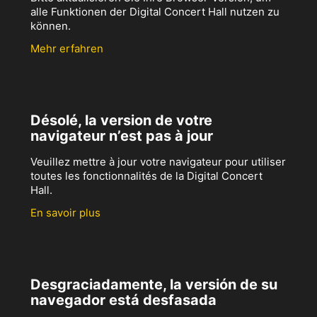
alle Funktionen der Digital Concert Hall nutzen zu
können.
Mehr erfahren
Désolé, la version de votre
navigateur n’est pas à jour
Veuillez mettre à jour votre navigateur pour utiliser
toutes les fonctionnalités de la Digital Concert
Hall.
En savoir plus
Desgraciadamente, la versión de su
navegador está desfasada