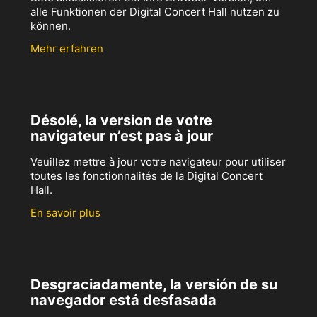
alle Funktionen der Digital Concert Hall nutzen zu
können.
Mehr erfahren
Désolé, la version de votre
navigateur n’est pas à jour
Veuillez mettre à jour votre navigateur pour utiliser
toutes les fonctionnalités de la Digital Concert
Hall.
En savoir plus
Desgraciadamente, la versión de su
navegador está desfasada