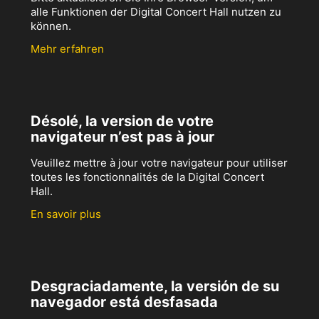
alle Funktionen der Digital Concert Hall nutzen zu
können.
Mehr erfahren
Désolé, la version de votre
navigateur n’est pas à jour
Veuillez mettre à jour votre navigateur pour utiliser
toutes les fonctionnalités de la Digital Concert
Hall.
En savoir plus
Desgraciadamente, la versión de su
navegador está desfasada