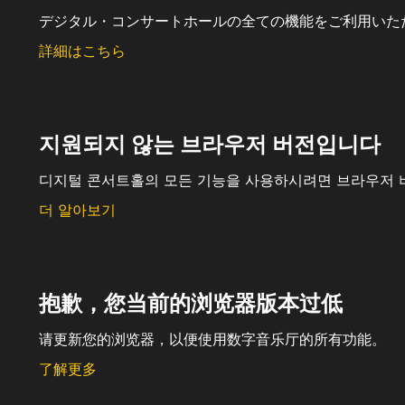
デジタル・コンサートホールの全ての機能をご利用いた
詳細はこちら
지원되지 않는 브라우저 버전입니다
디지털 콘서트홀의 모든 기능을 사용하시려면 브라우저 
더 알아보기
抱歉，您当前的浏览器版本过低
请更新您的浏览器，以便使用数字音乐厅的所有功能。
了解更多