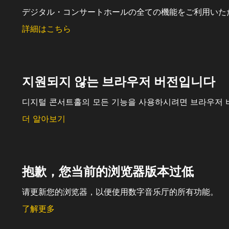
デジタル・コンサートホールの全ての機能をご利用いた
詳細はこちら
지원되지 않는 브라우저 버전입니다
디지털 콘서트홀의 모든 기능을 사용하시려면 브라우저 
더 알아보기
抱歉，您当前的浏览器版本过低
请更新您的浏览器，以便使用数字音乐厅的所有功能。
了解更多