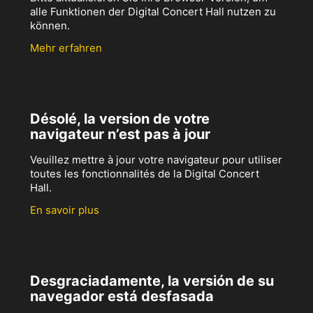
alle Funktionen der Digital Concert Hall nutzen zu
können.
Mehr erfahren
Désolé, la version de votre
navigateur n’est pas à jour
Veuillez mettre à jour votre navigateur pour utiliser
toutes les fonctionnalités de la Digital Concert
Hall.
En savoir plus
Desgraciadamente, la versión de su
navegador está desfasada