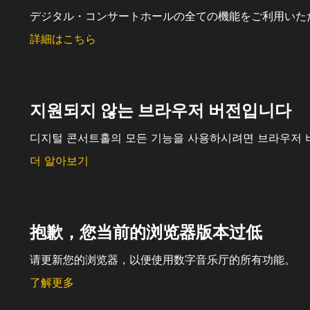
デジタル・コンサートホールの全ての機能をご利用いた
詳細はこちら
지원되지 않는 브라우저 버전입니다
디지털 콘서트홀의 모든 기능을 사용하시려면 브라우저 
더 알아보기
抱歉，您当前的浏览器版本过低
请更新您的浏览器，以便使用数字音乐厅的所有功能。
了解更多