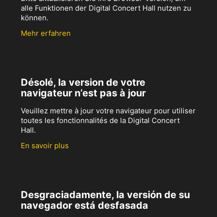
alle Funktionen der Digital Concert Hall nutzen zu
können.
Mehr erfahren
Désolé, la version de votre
navigateur n’est pas à jour
Veuillez mettre à jour votre navigateur pour utiliser
toutes les fonctionnalités de la Digital Concert
Hall.
En savoir plus
Desgraciadamente, la versión de su
navegador está desfasada