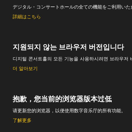
デジタル・コンサートホールの全ての機能をご利用いた
詳細はこちら
지원되지 않는 브라우저 버전입니다
디지털 콘서트홀의 모든 기능을 사용하시려면 브라우저 
더 알아보기
抱歉，您当前的浏览器版本过低
请更新您的浏览器，以便使用数字音乐厅的所有功能。
了解更多