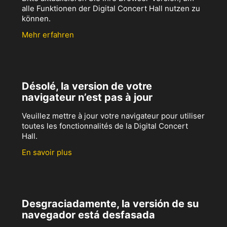
alle Funktionen der Digital Concert Hall nutzen zu
können.
Mehr erfahren
Désolé, la version de votre
navigateur n’est pas à jour
Veuillez mettre à jour votre navigateur pour utiliser
toutes les fonctionnalités de la Digital Concert
Hall.
En savoir plus
Desgraciadamente, la versión de su
navegador está desfasada