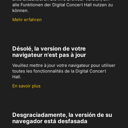
alle Funktionen der Digital Concert Hall nutzen zu
können.
Mehr erfahren
Désolé, la version de votre
navigateur n’est pas à jour
Veuillez mettre à jour votre navigateur pour utiliser
toutes les fonctionnalités de la Digital Concert
Hall.
En savoir plus
Desgraciadamente, la versión de su
navegador está desfasada