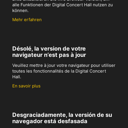
alle Funktionen der Digital Concert Hall nutzen zu
können.
Mehr erfahren
Désolé, la version de votre
navigateur n’est pas à jour
Veuillez mettre à jour votre navigateur pour utiliser
toutes les fonctionnalités de la Digital Concert
Hall.
En savoir plus
Desgraciadamente, la versión de su
navegador está desfasada