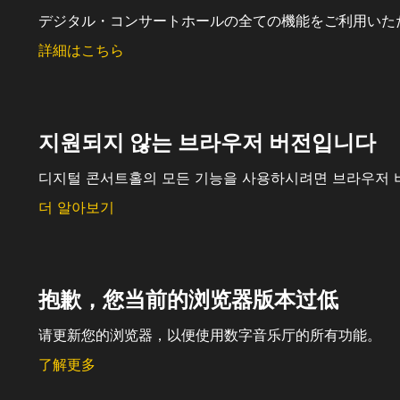
デジタル・コンサートホールの全ての機能をご利用いた
詳細はこちら
지원되지 않는 브라우저 버전입니다
디지털 콘서트홀의 모든 기능을 사용하시려면 브라우저 
더 알아보기
抱歉，您当前的浏览器版本过低
请更新您的浏览器，以便使用数字音乐厅的所有功能。
了解更多