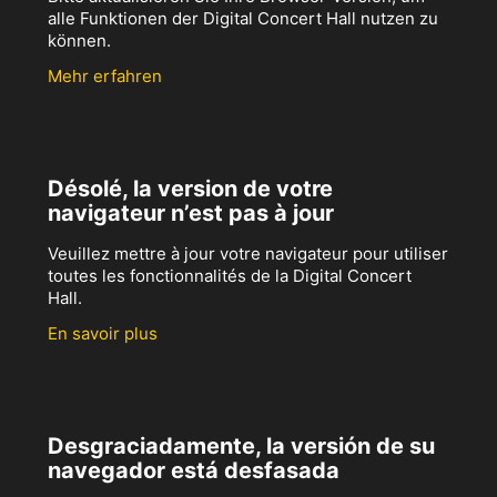
alle Funktionen der Digital Concert Hall nutzen zu
können.
Mehr erfahren
Désolé, la version de votre
navigateur n’est pas à jour
Veuillez mettre à jour votre navigateur pour utiliser
toutes les fonctionnalités de la Digital Concert
Hall.
En savoir plus
Desgraciadamente, la versión de su
navegador está desfasada