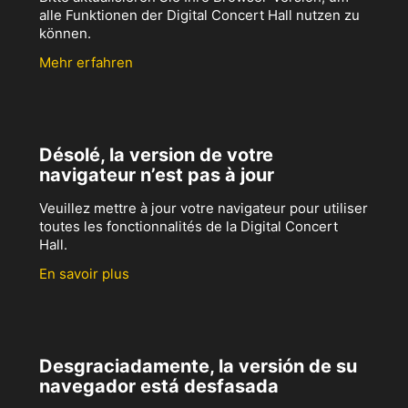
alle Funktionen der Digital Concert Hall nutzen zu
können.
Mehr erfahren
Désolé, la version de votre
navigateur n’est pas à jour
Veuillez mettre à jour votre navigateur pour utiliser
toutes les fonctionnalités de la Digital Concert
Hall.
En savoir plus
Desgraciadamente, la versión de su
navegador está desfasada