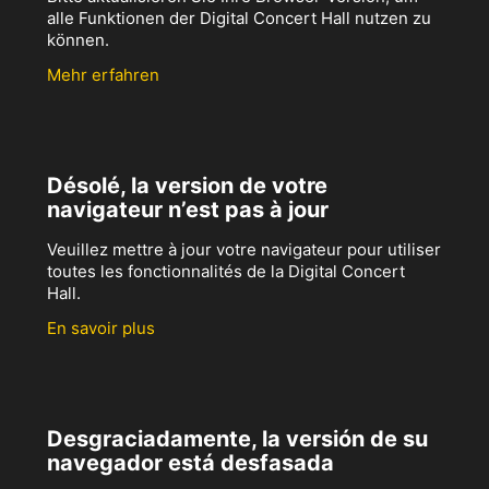
alle Funktionen der Digital Concert Hall nutzen zu
können.
Mehr erfahren
Désolé, la version de votre
navigateur n’est pas à jour
Veuillez mettre à jour votre navigateur pour utiliser
toutes les fonctionnalités de la Digital Concert
Hall.
En savoir plus
Desgraciadamente, la versión de su
navegador está desfasada