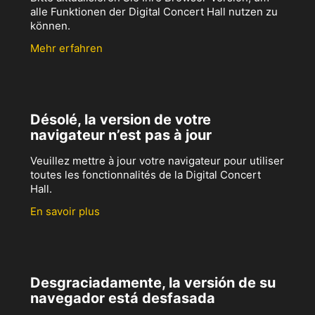
alle Funktionen der Digital Concert Hall nutzen zu
können.
Mehr erfahren
Désolé, la version de votre
navigateur n’est pas à jour
Veuillez mettre à jour votre navigateur pour utiliser
toutes les fonctionnalités de la Digital Concert
Hall.
En savoir plus
Desgraciadamente, la versión de su
navegador está desfasada