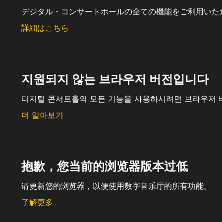
デジタル・コンサートホールの全ての機能をご利用いた
詳細はこちら
지원되지 않는 브라우저 버전입니다
디지털 콘서트홀의 모든 기능을 사용하시려면 브라우저 
더 알아보기
抱歉，您当前的浏览器版本过低
请更新您的浏览器，以便使用数字音乐厅的所有功能。
了解更多