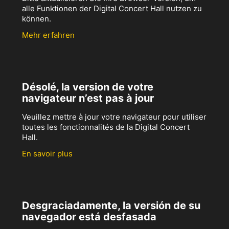
alle Funktionen der Digital Concert Hall nutzen zu
können.
Mehr erfahren
Désolé, la version de votre
navigateur n’est pas à jour
Veuillez mettre à jour votre navigateur pour utiliser
toutes les fonctionnalités de la Digital Concert
Hall.
En savoir plus
Desgraciadamente, la versión de su
navegador está desfasada