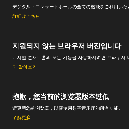
デジタル・コンサートホールの全ての機能をご利用いた
詳細はこちら
지원되지 않는 브라우저 버전입니다
디지털 콘서트홀의 모든 기능을 사용하시려면 브라우저 
더 알아보기
抱歉，您当前的浏览器版本过低
请更新您的浏览器，以便使用数字音乐厅的所有功能。
了解更多