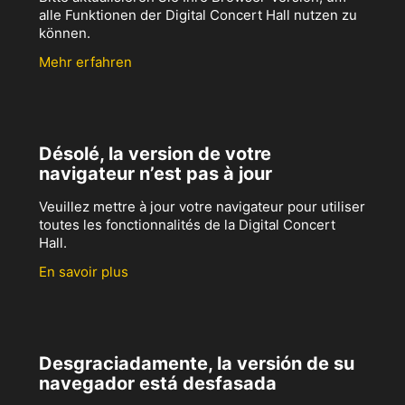
alle Funktionen der Digital Concert Hall nutzen zu
können.
Mehr erfahren
Désolé, la version de votre
navigateur n’est pas à jour
Veuillez mettre à jour votre navigateur pour utiliser
toutes les fonctionnalités de la Digital Concert
Hall.
En savoir plus
Desgraciadamente, la versión de su
navegador está desfasada