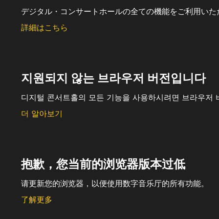
デジタル・コンサートホールの全ての機能をご利用いた
詳細はこちら
지원되지 않는 브라우저 버전입니다
디지털 콘서트홀의 모든 기능을 사용하시려면 브라우저 
더 알아보기
抱歉，您当前的浏览器版本过低
请更新您的浏览器，以便使用数字音乐厅的所有功能。
了解更多