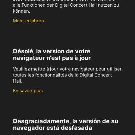
alle Funktionen der Digital Concert Hall nutzen zu
können.
Mehr erfahren
Désolé, la version de votre
navigateur n’est pas à jour
Veuillez mettre à jour votre navigateur pour utiliser
toutes les fonctionnalités de la Digital Concert
Hall.
En savoir plus
Desgraciadamente, la versión de su
navegador está desfasada