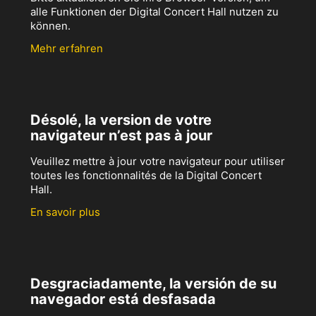
alle Funktionen der Digital Concert Hall nutzen zu
können.
Mehr erfahren
Désolé, la version de votre
navigateur n’est pas à jour
Veuillez mettre à jour votre navigateur pour utiliser
toutes les fonctionnalités de la Digital Concert
Hall.
En savoir plus
Desgraciadamente, la versión de su
navegador está desfasada