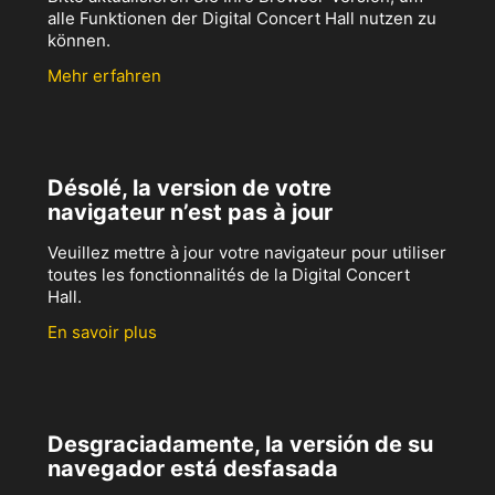
alle Funktionen der Digital Concert Hall nutzen zu
können.
Mehr erfahren
Désolé, la version de votre
navigateur n’est pas à jour
Veuillez mettre à jour votre navigateur pour utiliser
toutes les fonctionnalités de la Digital Concert
Hall.
En savoir plus
Desgraciadamente, la versión de su
navegador está desfasada