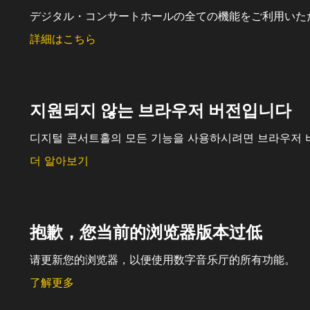
デジタル・コンサートホールの全ての機能をご利用いた
詳細はこちら
지원되지 않는 브라우저 버전입니다
디지털 콘서트홀의 모든 기능을 사용하시려면 브라우저 
더 알아보기
抱歉，您当前的浏览器版本过低
请更新您的浏览器，以便使用数字音乐厅的所有功能。
了解更多